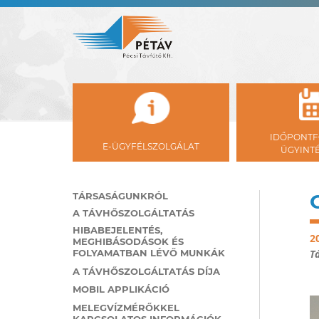
IDŐPONTF
E-ÜGYFÉLSZOLGÁLAT
ÜGYINT
TÁRSASÁGUNKRÓL
A TÁVHŐSZOLGÁLTATÁS
HIBABEJELENTÉS,
2
MEGHIBÁSODÁSOK ÉS
FOLYAMATBAN LÉVŐ MUNKÁK
Tá
A TÁVHŐSZOLGÁLTATÁS DÍJA
MOBIL APPLIKÁCIÓ
MELEGVÍZMÉRŐKKEL
KAPCSOLATOS INFORMÁCIÓK