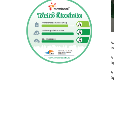
A
in
A 
üg
A 
ü