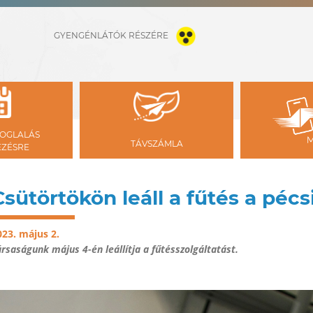
GYENGÉNLÁTÓK RÉSZÉRE
OGLALÁS
TÁVSZÁMLA
ÉZÉSRE
Csütörtökön leáll a fűtés a péc
023. május 2.
rsaságunk május 4-én leállítja a fűtésszolgáltatást.