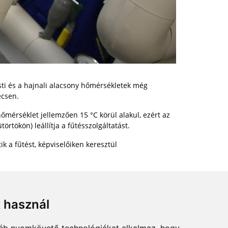
sti és a hajnali alacsony hőmérsékletek még
écsen.
őmérséklet jellemzően 15 °C körül alakul, ezért az
rtökön) leállítja a fűtésszolgáltatást.
ik a fűtést, képviselőiken keresztül
t használ