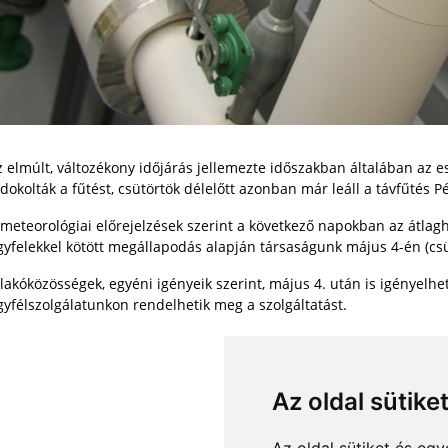
z elmúlt, változékony időjárás jellemezte időszakban általában az e
dokolták a fűtést, csütörtök délelőtt azonban már leáll a távfűtés P
meteorológiai előrejelzések szerint a következő napokban az átlagh
yfelekkel kötött megállapodás alapján társaságunk május 4-én (csütö
lakóközösségek, egyéni igényeik szerint, május 4. után is igényelhet
gyfélszolgálatunkon rendelhetik meg a szolgáltatást.
⟶
Összes hír
Az oldal sütike