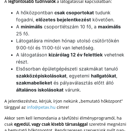
A
legfontosabb tudnivalók
a látogatással kapcsolatban:
A hőközpontban
csak csoportokat
tudunk
fogadni,
előzetes bejelentkezést
követően.
A
minimális
csoportlétszám 10 fő, a
maximális
25 fő.
Látogatásra minden hónap utolsó csütörtökén
9:00-tól és 11:00-tól van lehetőség.
A látogatáson
kizárólag 12 év felettiek
vehetnek
részt.
Elsősorban épületgépészeti szakmákat tanuló
szakközépiskolásokat
, egyetemi
hallgatókat
,
szakmabelieket
és pályaválasztás előtt álló
általános iskolásokat
várunk.
A jelentkezéshez, kérjük, írjon nekünk „bemutató hőközpont”
tárggyal az
info@petav.hu
címre!
Akkor sem kell lemondania a távfűtési élményprogramól, ha
csak
egyedül, vagy csak kisebb társasággal
szeretné megnézni
a bemutató hőközpontot. Rendszeresen szervezünk nyílt nap-