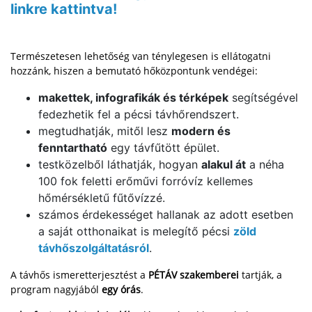
linkre kattintva!
Természetesen lehetőség van ténylegesen is ellátogatni
hozzánk, hiszen a bemutató hőközpontunk vendégei:
makettek, infografikák és térképek
segítségével
fedezhetik fel a pécsi távhőrendszert.
megtudhatják, mitől lesz
modern és
fenntartható
egy távfűtött épület.
testközelből láthatják, hogyan
alakul át
a néha
100 fok feletti erőművi forróvíz kellemes
hőmérsékletű fűtővízzé.
számos érdekességet hallanak az adott esetben
a saját otthonaikat is melegítő pécsi
zöld
távhőszolgáltatásról
.
A távhős ismeretterjesztést a
PÉTÁV szakemberei
tartják, a
program nagyjából
egy órás
.