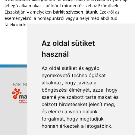
jellegű alkalmakat – például minden ősszel az Erőművek
Éjszakáján – amelyeken
bárkit szívesen látunk
. Ezekről az
eseményekről a honlapunkról vagy a helyi médiából tud
tájékozódni.
Az oldal sütiket
használ
Az oldal sütiket és egyéb
nyomkövető technológiákat
alkalmaz, hogy javítsa a
PARTNEREK:
böngészési élményét, azzal hogy
személyre szabott tartalmakat és
célzott hirdetéseket jelenít meg,
és elemzi a weboldalunk
ELÉRHETŐSÉGEK
forgalmát, hogy megtudjuk
HÍREK
honnan érkeztek a látogatóink.