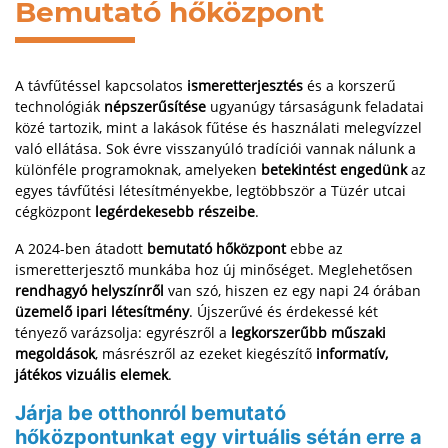
Bemutató hőközpont
A távfűtéssel kapcsolatos
ismeretterjesztés
és a korszerű
technológiák
népszerűsítése
ugyanúgy társaságunk feladatai
közé tartozik, mint a lakások fűtése és használati melegvízzel
való ellátása. Sok évre visszanyúló tradíciói vannak nálunk a
különféle programoknak, amelyeken
betekintést engedünk
az
egyes távfűtési létesítményekbe, legtöbbször a Tüzér utcai
cégközpont
legérdekesebb részeibe
.
A 2024-ben átadott
bemutató hőközpont
ebbe az
ismeretterjesztő munkába hoz új minőséget. Meglehetősen
rendhagyó helyszínről
van szó, hiszen ez egy napi 24 órában
üzemelő ipari létesítmény
. Újszerűvé és érdekessé két
tényező varázsolja: egyrészről a
legkorszerűbb műszaki
megoldások
, másrészről az ezeket kiegészítő
informatív,
játékos vizuális elemek
.
Járja be otthonról bemutató
hőközpontunkat egy virtuális sétán erre a