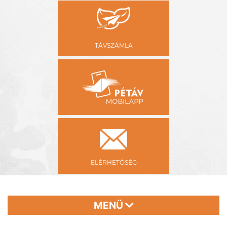
TÁVSZÁMLA
ELÉRHETŐSÉG
MENÜ