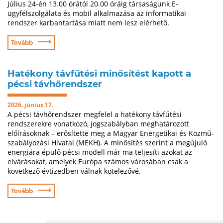
Július 24-én 13.00 órától 20.00 óráig társaságunk E-
ügyfélszolgálata és mobil alkalmazása az informatikai
rendszer karbantartása miatt nem lesz elérhető.
⟶
Tovább
Hatékony távfűtési minősítést kapott a
pécsi távhőrendszer
2026. június 17.
A pécsi távhőrendszer megfelel a hatékony távfűtési
rendszerekre vonatkozó, jogszabályban meghatározott
előírásoknak – erősítette meg a Magyar Energetikai és Közmű-
szabályozási Hivatal (MEKH). A minősítés szerint a megújuló
energiára épülő pécsi modell már ma teljesíti azokat az
elvárásokat, amelyek Európa számos városában csak a
következő évtizedben válnak kötelezővé.
⟶
Tovább