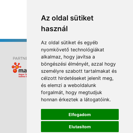
⟶
Összes hír
Az oldal sütiket
használ
Az oldal sütiket és egyéb
nyomkövető technológiákat
alkalmaz, hogy javítsa a
PARTNEREK:
böngészési élményét, azzal hogy
személyre szabott tartalmakat és
célzott hirdetéseket jelenít meg,
és elemzi a weboldalunk
ELÉRHETŐSÉGEK
forgalmát, hogy megtudjuk
HÍREK
honnan érkeztek a látogatóink.
OLDALTÉRKÉP
Elfogadom
IMPRESSZUM
SÜTI BEÁLLÍTÁSOK
Elutasítom