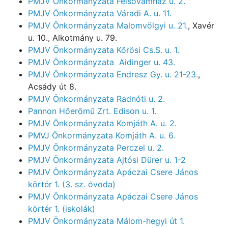
PMJV Önkormányzata Felsővámház u. 2.
PMJV Önkormányzata Váradi A. u. 11.
PMJV Önkormányzata Malomvölgyi u. 21.
, Xavér
u. 10., Alkotmány u. 79.
PMJV Önkormányzata Kőrösi Cs.S. u. 1.
PMJV Önkormányzata Aidinger u. 43.
PMJV Önkormányzata Endresz Gy. u. 21-23.
,
Acsády út 8.
PMJV Önkormányzata Radnóti u. 2.
Pannon Hőerőmű Zrt. Edison u. 1.
PMJV Önkormányzata Komjáth A. u. 2.
PMVJ Önkormányzata Komjáth A. u. 6.
PMJV Önkormányzata Perczel u. 2.
PMJV Önkormányzata Ajtósi Dürer u. 1-2
PMJV Önkormányzata Apáczai Csere János
körtér 1. (3. sz. óvoda)
PMJV Önkormányzata Apáczai Csere János
körtér 1. (iskolák)
PMJV Önkormányzata Málom-hegyi út 1.