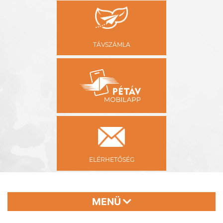
TÁVSZÁMLA
ELÉRHETŐSÉG
MENÜ