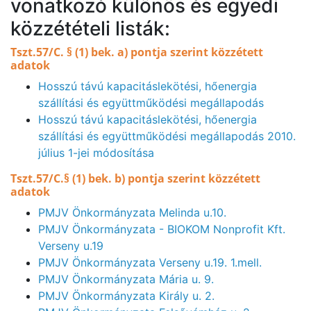
vonatkozó különös és egyedi
közzétételi listák:
Tszt.57/C. § (1) bek. a) pontja szerint közzétett
adatok
Hosszú távú kapacitáslekötési, hőenergia
szállítási és együttműködési megállapodás
Hosszú távú kapacitáslekötési, hőenergia
szállítási és együttműködési megállapodás 2010.
július 1-jei módosítása
Tszt.57/C.§ (1) bek. b) pontja szerint közzétett
adatok
PMJV Önkormányzata Melinda u.10.
PMJV Önkormányzata - BIOKOM Nonprofit Kft.
Verseny u.19
PMJV Önkormányzata Verseny u.19. 1.mell.
PMJV Önkormányzata Mária u. 9.
PMJV Önkormányzata Király u. 2.