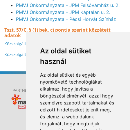
PMVJ Önkormányzata - JPM Felsővámház u. 2.
PMVJ Önkormányzata - JPM Káptalan u. 2.
PMVJ Önkormányzata - Pécsi Horvát Színház
Tszt. 57/C. § (1) bek. c) pontja szerint közzétett
adatok
Közszolgáltatási szerződés
Az oldal sütiket
Közszolgáltatási szerződés 2025. január 1-jétől
használ
Az oldal sütiket és egyéb
nyomkövető technológiákat
alkalmaz, hogy javítsa a
PARTNEREK:
böngészési élményét, azzal hogy
személyre szabott tartalmakat és
célzott hirdetéseket jelenít meg,
és elemzi a weboldalunk
ELÉRHETŐSÉGEK
forgalmát, hogy megtudjuk
HÍREK