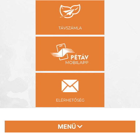
TÁVSZÁMLA
ELÉRHETŐSÉG
MENÜ