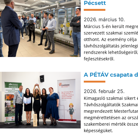
Pécsett
2026. március 10.
Március 5-én került megr
szervezett szakmai szemlé
otthont. Az esemény célja 
távhőszolgáltatás jelenleg
rendszerek lehetőségeiről
fejlesztésekről.
A PÉTÁV csapata 
2026. február 25.
Kimagasló szakmai sikert 
Távhőszolgáltatók Szakmai 
megrendezett Mesterfutam
megmérettetésen az ország
szakemberei mérték össze
képességüket.