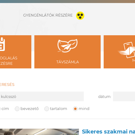
GYENGÉNLÁTÓK RÉSZÉRE
OGLALÁS
TÁVSZÁMLA
ÉZÉSRE
ERESÉS
ulcsszó
Kezdete
dátum:
eresési hely
cím
bevezető
tartalom
mind
Sikeres szakmai na