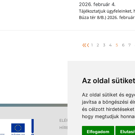
2026. február 4.
Tájékoztatjuk ügyfeleinket,
Búza tér 8/B.) 2026. februá
«
‹
1
2
3
4
5
6
7
⟶
Összes hír
Az oldal sütike
Az oldal sütiket és e
javítsa a böngészési é
és célzott hirdetéseket
hogy megtudjuk honnan
ELÉRHETŐSÉGEK
OLDALT
HÍREK
IMPRES
Elfogadom
Elutas
SÜTI