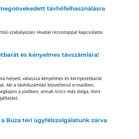
a megnövekedett távhőfelhasználásra
zmű-szabályozási Hivatal rezsistoppal kapcsolatos
etbarát és kényelmes távszámlára!
a helyett, válassza kényelmes és környezetbarát
t. Aki a távhőszámláit közvetlenül e-mailben,
egkapni a jövőben, annak nincs más dolga, mint
gáltatást.
g a Búza téri ügyfélszolgálatunk zárva