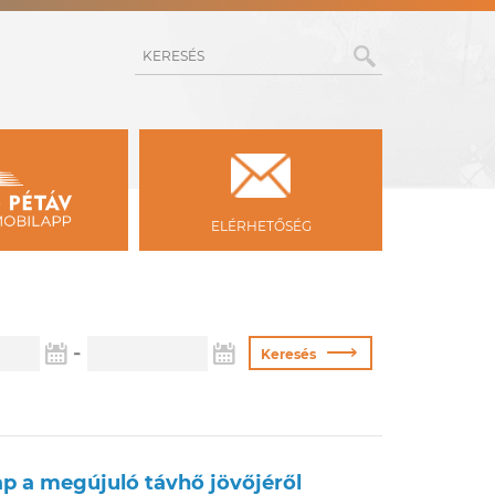
KERESÉS
ELÉRHETŐSÉG
Vége
⟶
-
Keresés
p a megújuló távhő jövőjéről