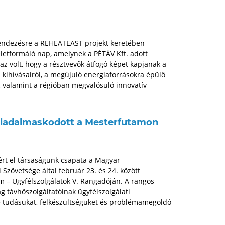
endezésre a REHEATEAST projekt keretében
letformáló nap, amelynek a PÉTÁV Kft. adott
az volt, hogy a résztvevők átfogó képet kapjanak a
i kihívásairól, a megújuló energiaforrásokra épülő
, valamint a régióban megvalósuló innovatív
diadalmaskodott a Mesterfutamon
ért el társaságunk csapata a Magyar
Szövetsége által február 23. és 24. között
 – Ügyfélszolgálatok V. Rangadóján. A rangos
 távhőszolgáltatóinak ügyfélszolgálati
 tudásukat, felkészültségüket és problémamegoldó