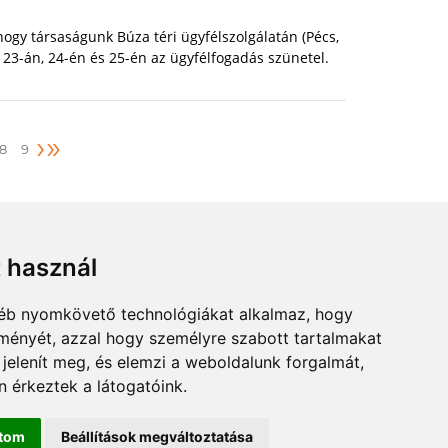
 hogy társaságunk Búza téri ügyfélszolgálatán (Pécs,
r 23-án, 24-én és 25-én az ügyfélfogadás szünetel.
›
»
8
9
t használ
gyéb nyomkövető technológiákat alkalmaz, hogy
lményét, azzal hogy személyre szabott tartalmakat
 jelenít meg, és elemzi a weboldalunk forgalmát,
 érkeztek a látogatóink.
ÉRKÉP
SZUM
ítom
Beállítások megváltoztatása