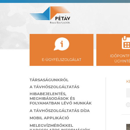
IDŐPONTF
E-ÜGYFÉLSZOLGÁLAT
ÜGYINT
TÁRSASÁGUNKRÓL
K
A TÁVHŐSZOLGÁLTATÁS
K
HIBABEJELENTÉS,
MEGHIBÁSODÁSOK ÉS
FOLYAMATBAN LÉVŐ MUNKÁK
K
A TÁVHŐSZOLGÁLTATÁS DÍJA
MOBIL APPLIKÁCIÓ
MELEGVÍZMÉRŐKKEL
KAPCSOLATOS INFORMÁCIÓK